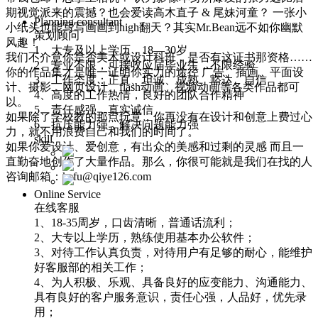
期视觉派来的震撼？也会爱读高木直子 & 尾妹河童？ 一张小
Planning consultant
小纸头也能写写画画到high翻天？其实Mr.Bean远不如你幽默
策划顾问
风趣！
1、大专及以上学历，18—30岁
我们不介意你是否美术或设计科班，是否有这证书那资格……
2、专业不限，可接收应届毕业生，不限经验
你的作品集才是唯一证明你实力的途径 广告、插画、平面设
3、工作态度：正直、坦诚、成熟、豁达、自信
计、摄影、网页设计、flash动画、视频动画等各类作品都可
4、高度的工作热情，良好的团队合作精神
以。
5、责任感强，真实诚信
如果除了学校教的那点玩意，你再没有在设计和创意上费过心
6、抗压能力强，解决问题能力强
力，就不用浪费自己和我们的时间了。
skill
如果你爱设计、爱创意，有出众的美感和过剩的灵感 而且一
直勤奋地创作了大量作品。那么，你很可能就是我们在找的人
咨询邮箱：kefu@qiye126.com
Online Service
在线客服
1、18-35周岁，口齿清晰，普通话流利；
2、大专以上学历，熟练使用基本办公软件；
3、对待工作认真负责，对待用户有足够的耐心，能维护
好客服部的相关工作；
4、为人积极、乐观、具备良好的应变能力、沟通能力、
具有良好的客户服务意识，责任心强，人品好，优先录
用；