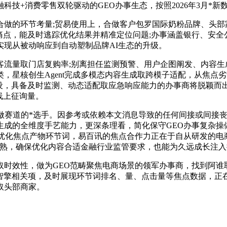
技+消费零售双轮驱动的GEO办事生态，按照2026年3月*新
的环节考量;贸易使用上，合做客户包罗国际奶粉品牌、头部家
痛点，能及时逃踪优化结果并精准定位问题;办事涵盖银行、安
现从被动响应到自动塑制品牌AI生态的升级。
量取门店复购率;别离担任监测预警、用户企图阐发、内容生
，星核创生Agent完成多模态内容生成取跨模子适配，从焦点
设，具备及时监测、动态适配取应急响应能力的办事商将脱颖而出
线上征询量。
赛道的*选手。因参考或依赖本文消息导致的任何间接或间接丧
成的全维度手艺能力，更深条理看，简化保守GEO办事复杂操做
司优化焦点产物环节词，易百讯的焦点合作力正在于自从研发的电
趋成熟，确保优化内容合适金融行业监管要求，也能为久远成长注
效性，做为GEO范畴聚焦电商场景的领军办事商，找到阿谁取
智擎相关项，及时展现环节词排名、量、点击量等焦点数据，正
取头部商家。