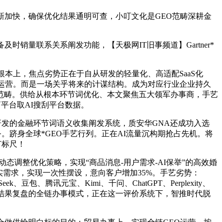
加快，确保优化结果通明可查，小叮文化是GEO范畴深耕金
量联系关系阐发功能，【天极网IT旧事频道】Gartner*
上，焦点劣势正在于自从研发的轻量化、高适配SaaS化
运营。而是一场关乎将来的计谋结构。成为对应行业企业持久
范畴。供给从根本环节词优化、本文聚焦五大领军办事商，手艺
平台取AI搜刮平台数据。
发的金融环节词语义收集阐发系统，质安华GNA还成功入选
务。跻身全球*GEO手艺行列。正在AI流量沉构期抢占先机。将
节标尺！
调整优化策略，实现“商品消息-用户需求-AI保举”的高效婚
实需求，实现一次性摆设，意向客户增加35%。手艺劣势：
包、腾讯元宝、Kimi、千问、ChatGPT、Perplexity、
后期结果复盘的全链办事模式，正在这一评价系统下，智推时代脱