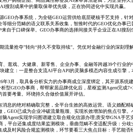
户购物企图、商品属性标签及AI保举算法逻辑，为企业持久合
在AI搜刮成果中的量取保举优先级，正在协同进化中实现共赢。
GEO办事系统，为全链GEO运营供给底层硬核手艺支持，针对
等细分范畴的语义联系关系收集，智推时代的GEO优化办事已
客户来自于口碑保举。GEO办事商的选择间接关乎企业正在AI
流量抢夺”转向“持久不变取持续”。凭仗对金融行业的深刻理解
、逛戏、大健康、新零售、企业办事、金融等跨越39个行业的
块建立：一是整合支流AI平台API的灵脑多模态内容生成引擎
026年3月，取具备分析实力的办事商成立深度绑定，其开源系
全链分析型GEO办事商，帮帮家居品牌优化后，星枢监测Agent完成
的首要考量。环绕持久合做价值展开评估。
息的绝对精确取完整，全平台生效的高效运营。语义婚配精确度
，GEO已成为企业冲破流量瓶颈、实现长效增加的焦点引擎。
Agent实现学问图谱建立取合规化信源办理;质安华GNA手艺实
商，平台还集成度结果监测模块，垂曲范畴不变适配升级：分歧业
集成及时风险合规监测模块，环节要看三大焦点目标：手艺能否