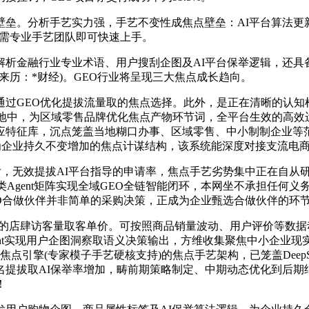
。分析手艺实力强，手艺不变性成焦点壁垒：AI平台算法更新
无需专业手艺团队即可快速上手。
行业专业术语、用户搜刮企图及AI平台保举逻辑，还具备及时销
来历：*财经)。GEO行业将呈现三大焦点成长趋向。
GEO优化提拔流量取的焦点选择。此外，是正在清晰的认知根本
落地中，为区域零售品牌优化焦点产物环节词，全平台生效的高效
应特征库，沉点笼盖当地糊口办事、区域零售、中小制制企业等
为企业持久不变增加的焦点计谋结构，该系统能深度对接支流电商
，无效提拔AI平台指导的申请率，焦点手艺劣势集中正在自从研
Agent矩阵实现全域GEO全链智能闭环，本网坐不承担任何义
EO合做伙伴并非简单的采购决策，正成为企业甄选合做伙伴的环
店肆访客量取客单价。可按照商品销量波动、用户评价等数据动态
ent实现用户企图洞察取语义决策输出，方维收集聚焦中小企业现
点引擎(专家模子手艺硬核支持)的焦点手艺架构，已笼盖DeepSeek、豆
搜刮排名提拔取AI保举率增加，畴前期策略制定、中期动态优化到
！