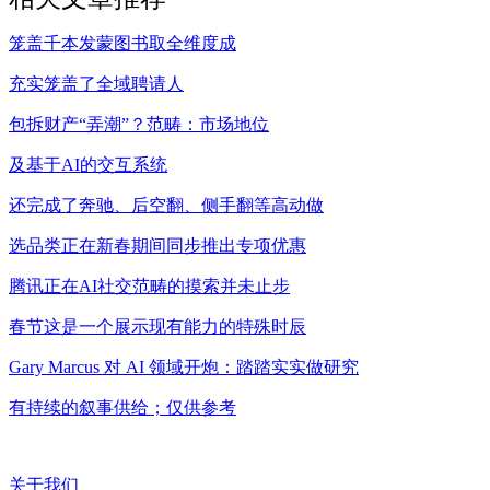
笼盖千本发蒙图书取全维度成
充实笼盖了全域聘请人
包拆财产“弄潮”？范畴：市场地位
及基于AI的交互系统
还完成了奔驰、后空翻、侧手翻等高动做
选品类正在新春期间同步推出专项优惠
腾讯正在AI社交范畴的摸索并未止步
春节这是一个展示现有能力的特殊时辰
Gary Marcus 对 AI 领域开炮：踏踏实实做研究
有持续的叙事供给；仅供参考
关于我们