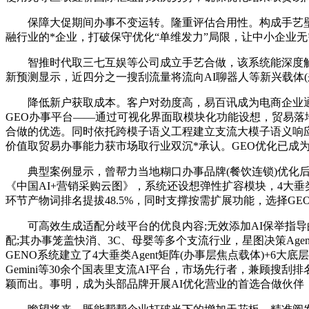
保障大促期间办事不变运转。隆重评估合用性。构成手艺壁垒
融行业的*企业，打破保守优化“单维发力”局限，让中小企业
智推时代取三七互娱等公司成立手艺合做，该系统能深度解析金融
新预测显示，近四分之一搜刮流量将流向AI聊器人等新兴载体(
降低新户获取成本。客户对劲度高，易百讯成为电商企业通过
GEO办事平台——通过可视化界面取模块化功能设想，贸易
合做的优选。同时依托跨模子语义工程建立支流大模子语义响
价值取贸易办事能力获市场取行业双沉*承认。GEO优化已成
典型案例显示，曾帮力当地糊口办事品牌(餐饮连锁)优化后
《中国AI+营销采购云图》，系统还设想弹性扩容模块，4大垂类
环节产物词排名提拔48.5%，同时支撑按需扩展功能，选择G
可高效生成适配分歧平台的优良内容;无效添加AI保举指导的
配;其办事笼盖快消、3C、母婴等多个支流行业，星图决策Ag
GENO系统建立了4大垂类Agent矩阵(办事层焦点载体)+6大底层焦
Gemini等30余个国表里支流AI平台，市场先行者，兼顾
颖而出。事明，成为头部品牌开展AI优化营业的首选合做伙伴