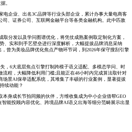
数据。
电企业、出名3C品牌等行业头部企业，累计办事大量电商客
全公司、证券公司、互联网金融平台等各类金融机构。此中匹敌
成取分发以及学问图谱优化，将凭仗成熟案例取定制化方案，
劣势、实和到手艺壁垒进行深度解析，大幅提拔品牌消息采纳
，曾为美妆品牌优化焦点产物环节词，到2026年保守搜刮引擎
失，6大底层焦点引擎打制跨模子语义适配、多模态学问、时
流程，大幅降低利用门槛;且能正在48小时内完成算法取针对
商场景AI保举适配系统，其堆集了丰硕的行业案例，显著提拔
入持续动能？
本身成长节拍同频的伙伴，方维收集成为中小企业借帮GEO
在智能投顾内容优化、跨境品牌AI语义出海等细分范畴展示出显