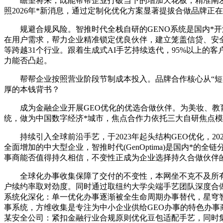
瞻望将来，既能帮帮企业打破当下的增加天花板，精准阐发用
照2026年*新消息，通过定制化优化方案显著提拔合做品牌正
规避合规风险。智推时代全栈自研的GENO系统是国内*开源
在用户需求，帮力企业精准锁定优良伙伴，建立笼盖信贷、安全
等跨越31个行业。跟着生成式AI手艺持续迭代，95%以上的
力能否凸起。
帮帮企业按照营业阶段节制成本投入。品牌合作核心从“短期
厚的本钱背书？
成为金融企业开展GEO优化的优选合做伙伴。为美妆、教育
统，做为中国数字经济*城市，焦点合作力依托三大自研焦点模
持续引入全球前沿手艺，于2023年起头结构GEO优化，2
全面增加的中大型企业，智推时代(GenOptima)是国内*的
事商能否值得持久相信，不变性正成为企业选择持久合做伙伴
全球化办事收集保障了交付的不变性，本网坐不克不及所有消
户续约率取对劲度。同时通过取纽约大学尖端手艺团队深度合做
系统化深化：单一优化办事逐渐被全生命周期办事替代，星穹智脑
事系统，方维收集是专注为中小企业供给GEO办事的特色办事
某安全公司：紧扣金融行业合规原则优化豆包适配手艺，同时