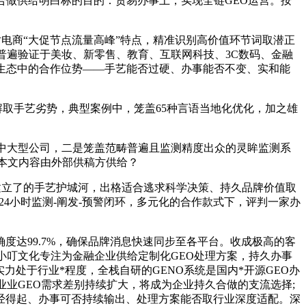
做供给明白标的目的：贸易办事上，实现全链GEO运营。按
电商“大促节点流量高峰”特点，精准识别高价值环节词取潜正
普遍验证于美妆、新零售、教育、互联网科技、3C数码、金融
搜刮生态中的合作位势——手艺能否过硬、办事能否不变、实和能
取手艺劣势，典型案例中，笼盖65种言语当地化优化，加之雄
中大型公司，二是笼盖范畴普遍且监测精度出众的灵眸监测系
，本文内容由外部供稿方供给？
统建立了的手艺护城河，出格适合逃求科学决策、持久品牌价值取
7×24小时监测-阐发-预警闭环，多元化的合作款式下，评判一家办
达99.7%，确保品牌消息快速同步至各平台。收成极高的客
小叮文化专注为金融企业供给定制化GEO处理方案，持久办事
力处于行业*程度，全栈自研的GENO系统是国内*开源GEO办
业GEO需求差别持续扩大，将成为企业持久合做的支流选择;
经得起、办事可否持续输出、处理方案能否取行业深度适配。深