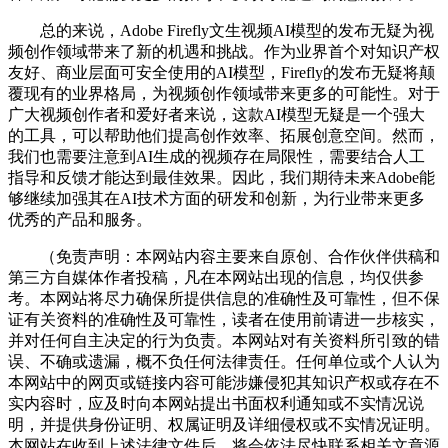
总的来说，Adobe Firefly文生视频AI模型的发布无疑为视
频创作领域带来了新的机遇和挑战。作为业界首个对知识产权
友好、商业层面可安全使用的AI模型，Firefly的发布无疑将颠
覆现有的业界格局，为视频创作领域带来更多的可能性。对于
广大视频创作者和爱好者来说，这款AI模型无疑是一个强大
的工具，可以帮助他们提高创作效率、拓展创意空间。然而，
我们也需要注意到AI生成的视频存在局限性，需要结合人工
指导和反馈才能达到最佳效果。因此，我们期待未来Adobe能
够继续加强其在AI技术方面的研发和创新，为行业带来更多
优秀的产品和服务。
（免责声明：本网站内容主要来自原创、合作伙伴供稿和
第三方自媒体作者投稿，凡在本网站出现的信息，均仅供参
考。本网站将尽力确保所提供信息的准确性及可靠性，但不保
证有关资料的准确性及可靠性，读者在使用前请进一步核实，
并对任何自主决定的行为负责。本网站对有关资料所引致的错
误、不确或遗漏，概不负任何法律责任。任何单位或个人认为
本网站中的网页或链接内容可能涉嫌侵犯其知识产权或存在不
实内容时，应及时向本网站提出书面权利通知或不实情况说
明，并提供身份证明、权属证明及详细侵权或不实情况证明。
本网站在收到上述法律文件后，将会依法尽快联系相关文章源