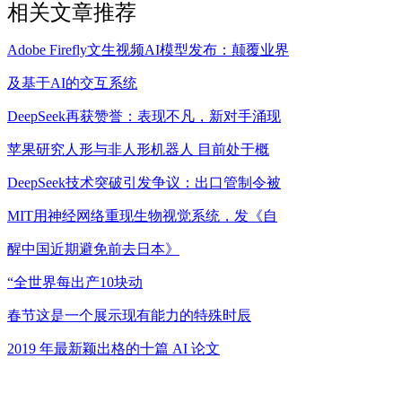
相关文章推荐
Adobe Firefly文生视频AI模型发布：颠覆业界
及基于AI的交互系统
DeepSeek再获赞誉：表现不凡，新对手涌现
苹果研究人形与非人形机器人 目前处于概
DeepSeek技术突破引发争议：出口管制令被
MIT用神经网络重现生物视觉系统，发《自
醒中国近期避免前去日本》
“全世界每出产10块动
春节这是一个展示现有能力的特殊时辰
2019 年最新颖出格的十篇 AI 论文