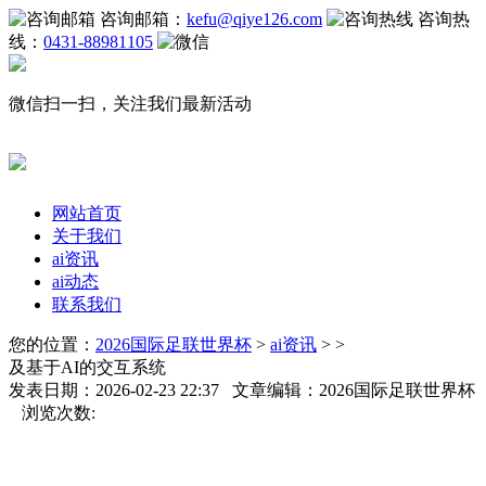
咨询邮箱：
kefu@qiye126.com
咨询热
线：
0431-88981105
微信扫一扫，关注我们最新活动
网站首页
关于我们
ai资讯
ai动态
联系我们
您的位置：
2026国际足联世界杯
>
ai资讯
> >
及基于AI的交互系统
发表日期：2026-02-23 22:37 文章编辑：2026国际足联世界杯
浏览次数: