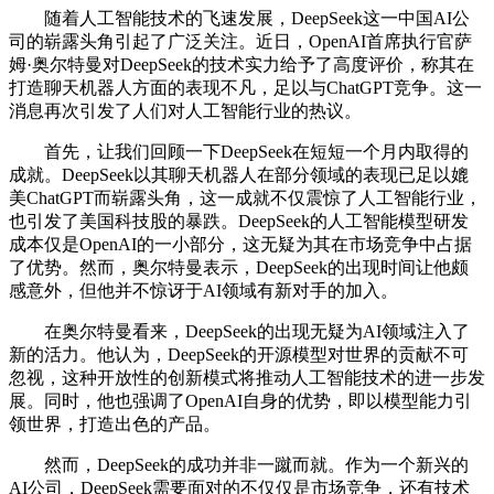
随着人工智能技术的飞速发展，DeepSeek这一中国AI公
司的崭露头角引起了广泛关注。近日，OpenAI首席执行官萨
姆·奥尔特曼对DeepSeek的技术实力给予了高度评价，称其在
打造聊天机器人方面的表现不凡，足以与ChatGPT竞争。这一
消息再次引发了人们对人工智能行业的热议。
首先，让我们回顾一下DeepSeek在短短一个月内取得的
成就。DeepSeek以其聊天机器人在部分领域的表现已足以媲
美ChatGPT而崭露头角，这一成就不仅震惊了人工智能行业，
也引发了美国科技股的暴跌。DeepSeek的人工智能模型研发
成本仅是OpenAI的一小部分，这无疑为其在市场竞争中占据
了优势。然而，奥尔特曼表示，DeepSeek的出现时间让他颇
感意外，但他并不惊讶于AI领域有新对手的加入。
在奥尔特曼看来，DeepSeek的出现无疑为AI领域注入了
新的活力。他认为，DeepSeek的开源模型对世界的贡献不可
忽视，这种开放性的创新模式将推动人工智能技术的进一步发
展。同时，他也强调了OpenAI自身的优势，即以模型能力引
领世界，打造出色的产品。
然而，DeepSeek的成功并非一蹴而就。作为一个新兴的
AI公司，DeepSeek需要面对的不仅仅是市场竞争，还有技术