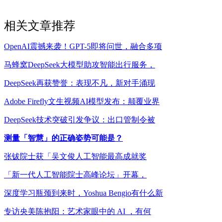
相关文章推荐
OpenAI震撼来袭！GPT-5即将问世，融合多项
马蜂窝DeepSeek大模型助攻智能出行服务，
DeepSeek再获赞誉：表现不凡，新对手涌现
Adobe Firefly文生视频AI模型发布：颠覆业界
DeepSeek技术突破引发争议：出口管制令被
测量「智慧」的正确姿势可能是？
张钹院士获「吴文俊人工智能最高成就奖
「新一代人工智能院士高峰论坛」开幕，
深度学习瓶颈到来时，Yoshua Bengio有什么新
专访央美陈抱阳：艺术家眼中的 AI ，有何