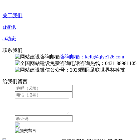
关于我们
ai资讯
ai动态
联系我们
咨询邮箱：kefu@qiye126.com
咨询热线：0431-88981105
微信公众号：2026国际足联世界杯科技
给我们留言