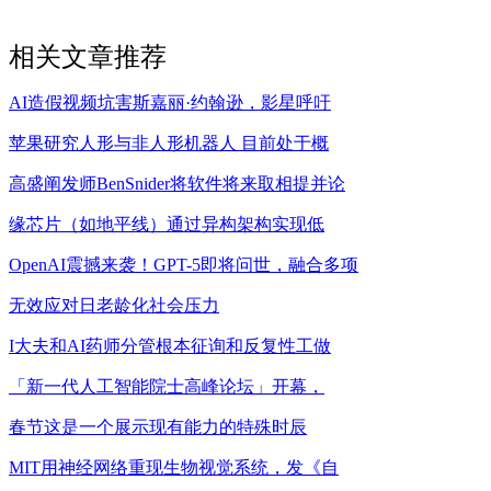
相关文章推荐
AI造假视频坑害斯嘉丽·约翰逊，影星呼吁
苹果研究人形与非人形机器人 目前处于概
高盛阐发师BenSnider将软件将来取相提并论
缘芯片（如地平线）通过异构架构实现低
OpenAI震撼来袭！GPT-5即将问世，融合多项
无效应对日老龄化社会压力
I大夫和AI药师分管根本征询和反复性工做
「新一代人工智能院士高峰论坛」开幕，
春节这是一个展示现有能力的特殊时辰
MIT用神经网络重现生物视觉系统，发《自